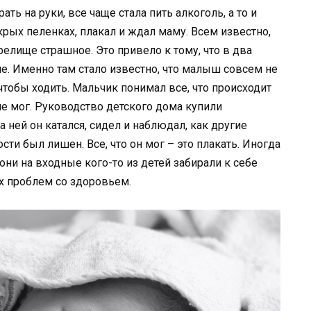
ть на руки, все чаще стала пить алкоголь, а то и
крых пеленках, плакал и ждал маму. Всем известно,
релище страшное. Это привело к тому, что в два
е. Именно там стало известно, что малыш совсем не
о, чтобы ходить. Мальчик понимал все, что происходит
 не мог. Руководство детского дома купили
 ней он катался, сидел и наблюдал, как другие
сти был лишен. Все, что он мог – это плакать. Иногда
ни на входные кого-то из детей забирали к себе
ких проблем со здоровьем.