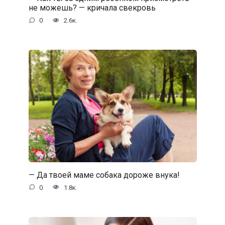
не можешь? — кричала свекровь
0
2.6к.
— Да твоей маме собака дороже внука!
0
1.8к.