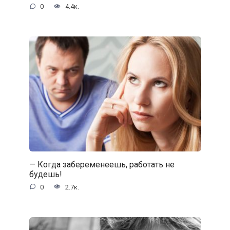
0
4.4к.
— Когда забеременеешь, работать не
будешь!
0
2.7к.