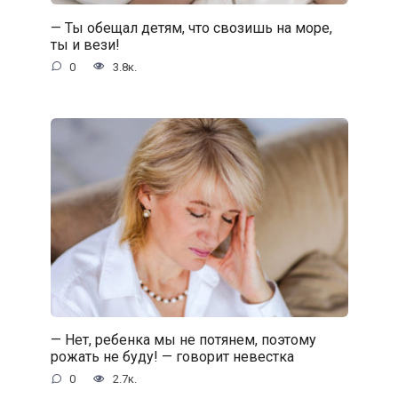
— Ты обещал детям, что свозишь на море,
ты и вези!
0
3.8к.
— Нет, ребенка мы не потянем, поэтому
рожать не буду! — говорит невестка
0
2.7к.