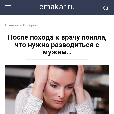
Перейти
emakar.ru
к
контенту
Главная
»
Истории
После похода к врачу поняла,
что нужно разводиться с
мужем…