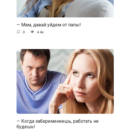
— Мам, давай уйдем от папы!
0
4.4к.
— Когда забеременеешь, работать не
будешь!