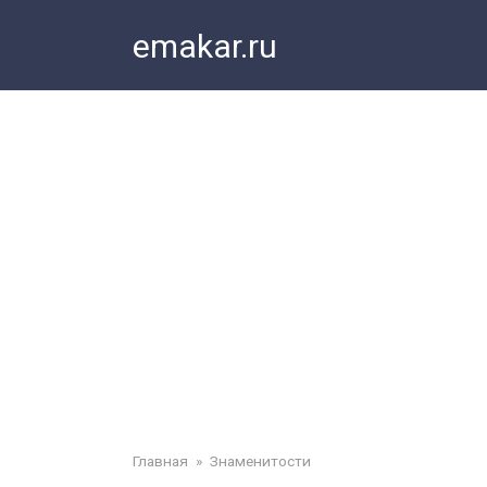
Перейти
emakar.ru
к
контенту
Главная
»
Знаменитости