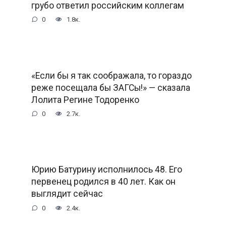
грубо ответил российским коллегам
0
1.8к.
«Если бы я так соображала, то гораздо
реже посещала бы ЗАГСы!» — сказала
Лолита Регине Тодоренко
0
2.7к.
Юрию Батурину исполнилось 48. Его
первенец родился в 40 лет. Как он
выглядит сейчас
0
2.4к.