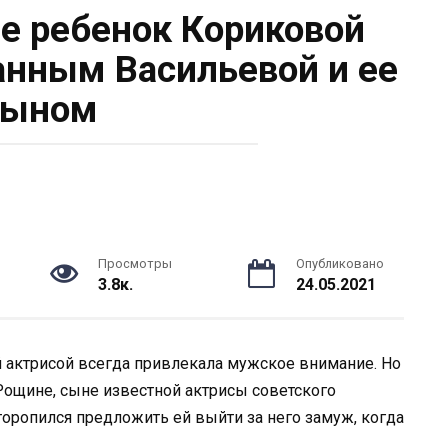
не ребенок Кориковой
анным Васильевой и ее
сыном
Просмотры
Опубликовано
3.8к.
24.05.2021
й актрисой всегда привлекала мужское внимание. Но
Рощине, сыне известной актрисы советского
торопился предложить ей выйти за него замуж, когда