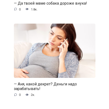
— Да твоей маме собака дороже внука!
0
1.8к.
— Аня, какой декрет? Деньги надо
зарабатывать!
0
2к.