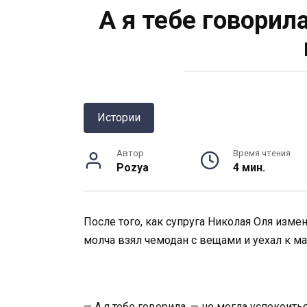
А я тебе говорила
Истории
Автор
Время чтения
Pozya
4 мин.
После того, как супруга Николая Оля изме
молча взял чемодан с вещами и уехал к ма
— А я тебе говорила, — не могла успокоит