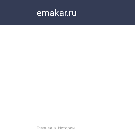
Перейти
emakar.ru
к
контенту
Главная
»
Истории