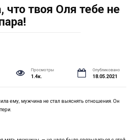
, что твоя Оля тебе не
пара!
Просмотры
Опубликовано
1.4к.
18.05.2021
нила ему, мужчина не стал выяснять отношения. Он
тери.
ься мать мужчины, — не надо было связываться с этой