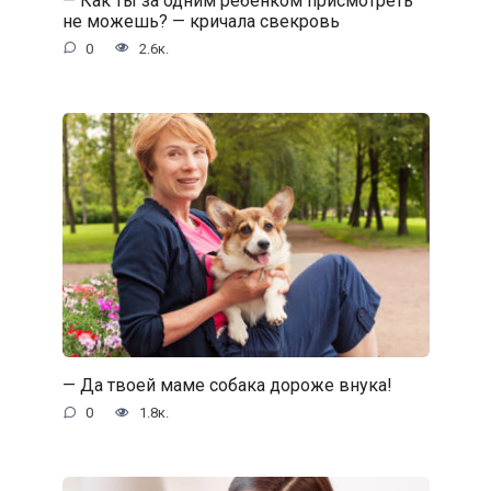
не можешь? — кричала свекровь
0
2.6к.
— Да твоей маме собака дороже внука!
0
1.8к.