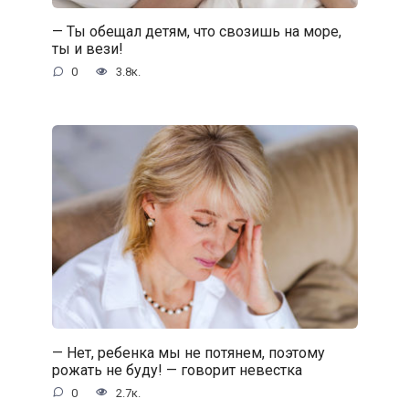
— Ты обещал детям, что свозишь на море,
ты и вези!
0
3.8к.
— Нет, ребенка мы не потянем, поэтому
рожать не буду! — говорит невестка
0
2.7к.