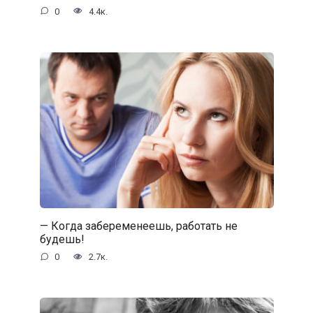
0
4.4к.
— Когда забеременеешь, работать не
будешь!
0
2.7к.