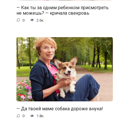
— Как ты за одним ребенком присмотреть
не можешь? — кричала свекровь
0
2.6к.
— Да твоей маме собака дороже внука!
0
1.8к.