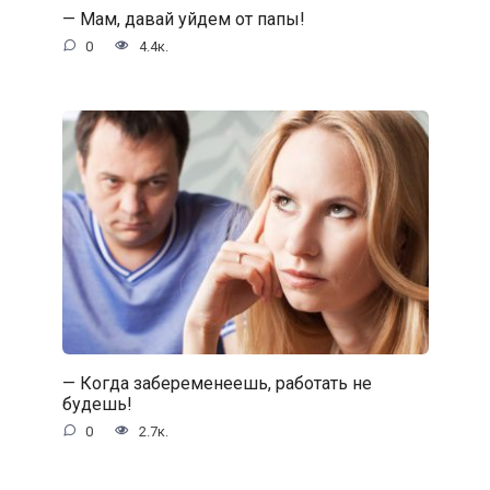
— Мам, давай уйдем от папы!
0
4.4к.
— Когда забеременеешь, работать не
будешь!
0
2.7к.