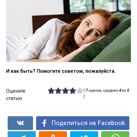
И как быть? Помогите советом, пожалуйста.
Оцените
(
7
оценок, среднее
4
из
5
)
статью
Поделиться на Facebook