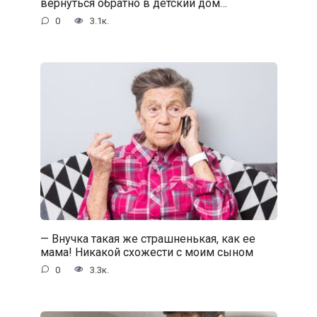
вернуться обратно в детский дом…
0
3.1к.
— Внучка такая же страшненькая, как ее
мама! Никакой схожести с моим сыном
0
3.3к.