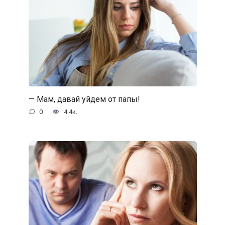
— Мам, давай уйдем от папы!
0
4.4к.