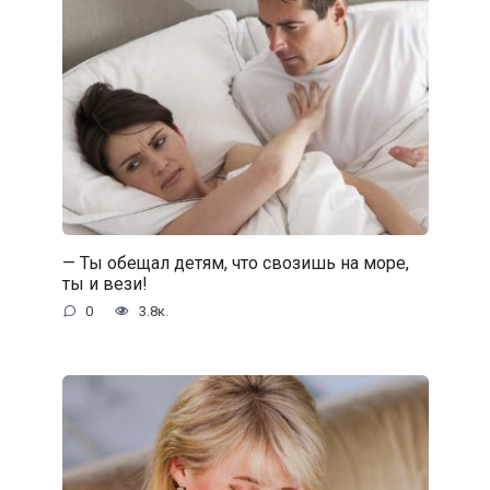
— Ты обещал детям, что свозишь на море,
ты и вези!
0
3.8к.