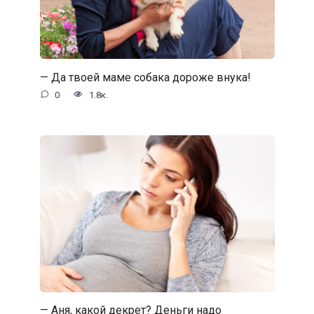
— Да твоей маме собака дороже внука!
0
1.8к.
— Аня, какой декрет? Деньги надо