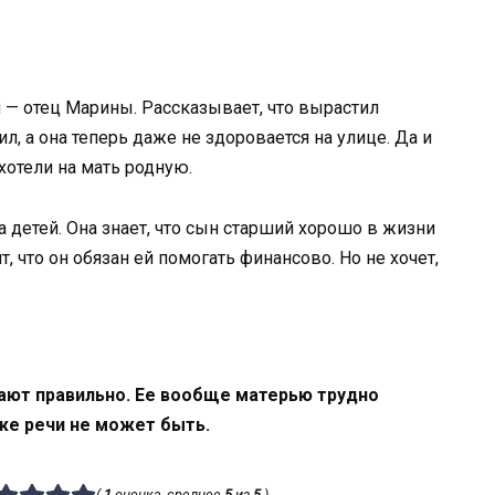
н — отец Марины. Рассказывает, что вырастил
л, а она теперь даже не здоровается на улице. Да и
хотели на мать родную.
а детей. Она знает, что сын старший хорошо в жизни
, что он обязан ей помогать финансово. Но не хочет,
пают правильно. Ее вообще матерью трудно
же речи не может быть.
(
1
оценка, среднее
5
из
5
)