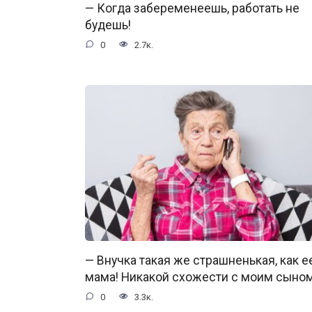
— Когда забеременеешь, работать не
будешь!
0
2.7к.
— Внучка такая же страшненькая, как е
мама! Никакой схожести с моим сыно
0
3.3к.