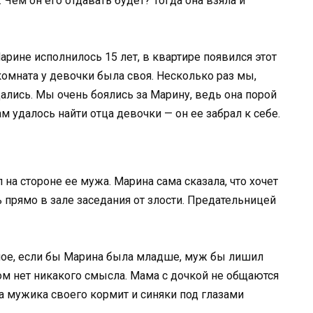
. Чем он его отдавать будет? Тогда она взяла и
арине исполнилось 15 лет, в квартире появился этот
 комната у девочки была своя. Несколько раз мы,
лись. Мы очень боялись за Марину, ведь она порой
м удалось найти отца девочки — он ее забрал к себе.
 на стороне ее мужа. Марина сама сказала, что хочет
ь прямо в зале заседания от злости. Предательницей
рное, если бы Марина была младше, муж бы лишил
том нет никакого смысла. Мама с дочкой не общаются
на мужика своего кормит и синяки под глазами