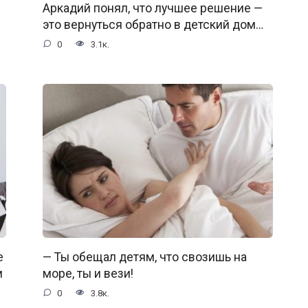
Аркадий понял, что лучшее решение —
это вернуться обратно в детский дом…
0
3.1к.
е
— Ты обещал детям, что свозишь на
м
море, ты и вези!
0
3.8к.