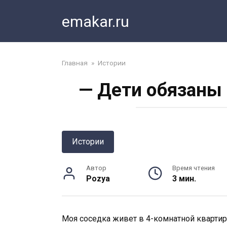
Перейти
emakar.ru
к
контенту
Главная
»
Истории
— Дети обязаны 
Истории
Автор
Время чтения
Pozya
3 мин.
Моя соседка живет в 4-комнатной квартире