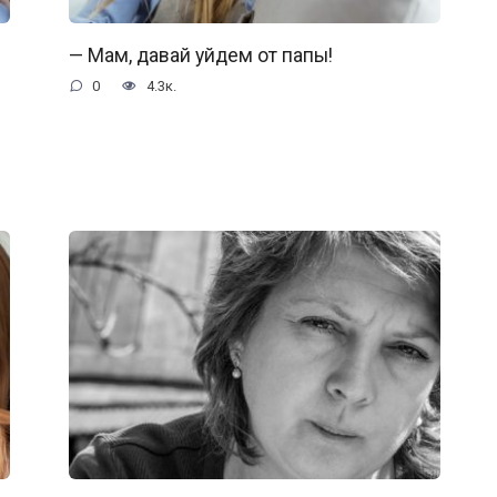
— Мам, давай уйдем от папы!
0
4.3к.