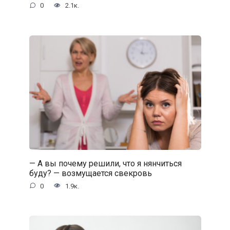
0
2.1к.
— А вы почему решили, что я нянчиться
буду? — возмущается свекровь
0
1.9к.