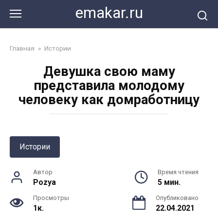
Перейти
emakar.ru
к
контенту
Главная
»
Истории
Девушка свою маму
представила молодому
человеку как домработницу
Истории
Автор
Время чтения
Pozya
5 мин.
Просмотры
Опубликовано
1к.
22.04.2021