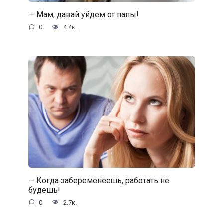
— Мам, давай уйдем от папы!
0
4.4к.
— Когда забеременеешь, работать не
будешь!
0
2.7к.