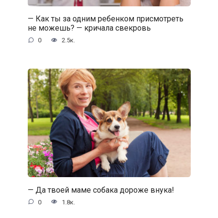
— Как ты за одним ребенком присмотреть
не можешь? — кричала свекровь
0
2.5к.
— Да твоей маме собака дороже внука!
0
1.8к.