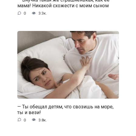
мама! Никакой схожести с моим сыном
0
3.3к.
— Ты обещал детям, что свозишь на море,
ты и вези!
0
3.8к.