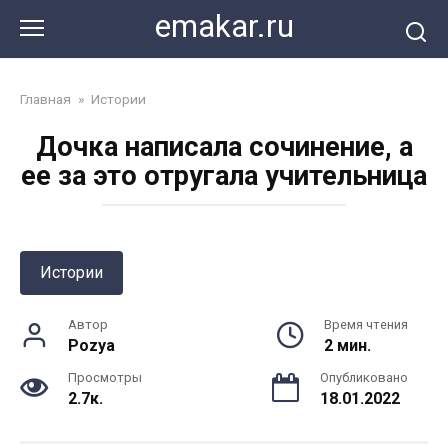
Перейти
emakar.ru
к
контенту
Главная
»
Истории
Дочка написала сочинение, а
ее за это отругала учительница
Истории
Автор
Время чтения
Pozya
2 мин.
Просмотры
Опубликовано
2.7к.
18.01.2022