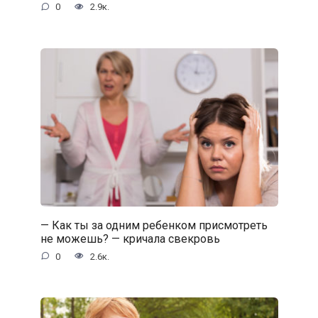
0
2.9к.
— Как ты за одним ребенком присмотреть
не можешь? — кричала свекровь
0
2.6к.