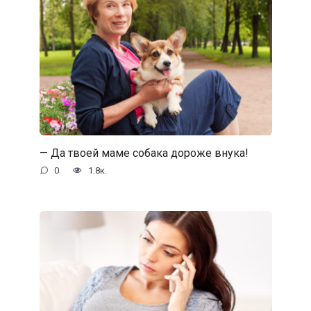
— Да твоей маме собака дороже внука!
0
1.8к.