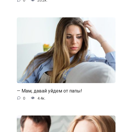
0
20.2к.
— Мам, давай уйдем от папы!
0
4.4к.