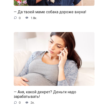
— Да твоей маме собака дороже внука!
0
1.8к.
— Аня, какой декрет? Деньги надо
зарабатывать!
0
2к.