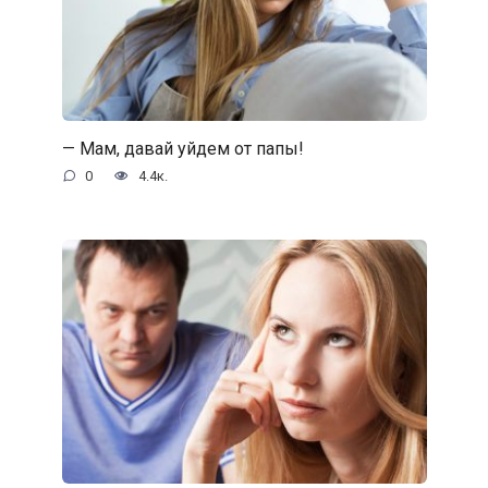
— Мам, давай уйдем от папы!
0
4.4к.