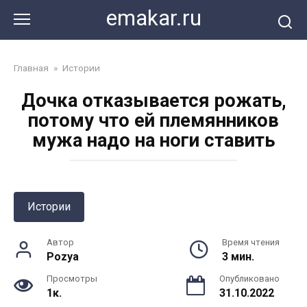
Перейти
emakar.ru
к
контенту
Главная
»
Истории
Дочка отказывается рожать,
потому что ей племянников
мужа надо на ноги ставить
Истории
Автор
Время чтения
Pozya
3 мин.
Просмотры
Опубликовано
1к.
31.10.2022