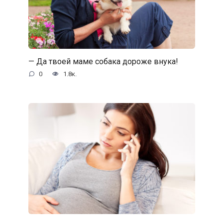
— Да твоей маме собака дороже внука!
0
1.8к.