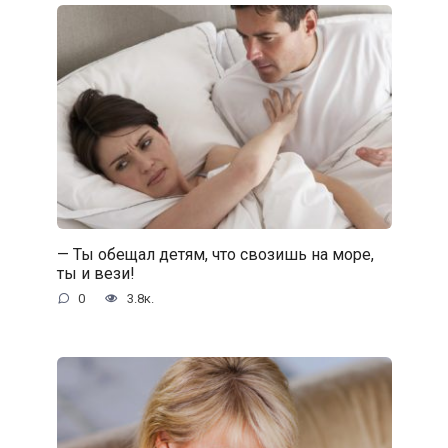
— Ты обещал детям, что свозишь на море,
ты и вези!
0
3.8к.