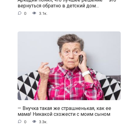
вернуться обратно в детский дом…
0
3.1к.
— Внучка такая же страшненькая, как ее
мама! Никакой схожести с моим сыном
0
3.3к.