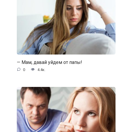
— Мам, давай уйдем от папы!
0
4.4к.