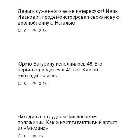
Деньги суженного ее не интересуют! Иван
Иванович продемонстрировал свою новую
возлюбленную Наталью
0
2.8к.
Юрию Батурину исполнилось 48. Его
первенец родился в 40 лет. Как он
выглядит сейчас
0
2.4к.
Находится в трудном финансовом
положении. Как живет талантливый артист
из «Мимино»
0
2к.