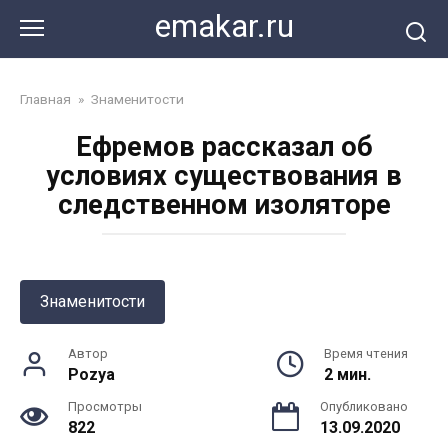
Перейти
emakar.ru
к
контенту
Главная
»
Знаменитости
Ефремов рассказал об
условиях существования в
следственном изоляторе
Знаменитости
Автор
Время чтения
Pozya
2 мин.
Просмотры
Опубликовано
822
13.09.2020