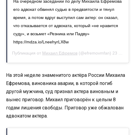
На очередном заседании по делу Михаила Ефремова
его адвокат обвинял судью в предвзятости и тянул
время, а потом вдруг выступил сам актер: он сказал,
что отказывается от адвоката, который «не нравится
суду», и возьмет «Резника или Падву»
https://mdza.io/LneehyrLX8w
Публикация от
Михаил Ефремов
(@efremovmfan)
23 Авг 2020 в 8:06 PDT
На этой неделе знаменитого актёра России Михаила
Ефремова, виновника аварии, в которой погиб
другой мужчина, суд признал актера виновным и
вынес приговор. Михаил приговорён к целым 8
годам лишения свободы. Приговор уже обжалован
адвокатом актера.