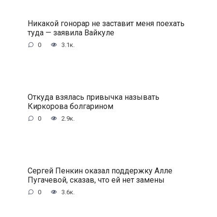
Никакой гонорар не заставит меня поехать
туда — заявила Вайкyле
0
3.1к.
Откуда взялась привычка называть
Киркорова болгарином
0
2.9к.
Сергей Пенкин оказал поддержку Алле
Пугачевой, сказав, что ей нет замены
0
3.6к.