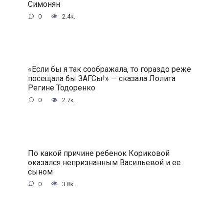
Симонян
0
2.4к.
«Если бы я так соображала, то гораздо реже
посещала бы ЗАГСы!» — сказала Лолита
Регине Тодоренко
0
2.7к.
По какой причине ребенок Кориковой
оказался непризнанным Васильевой и ее
сыном
0
3.8к.