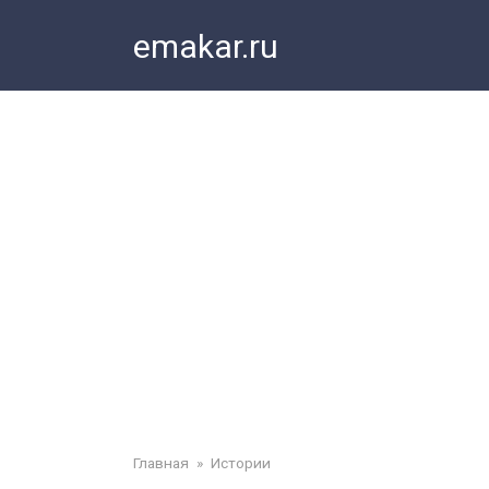
Перейти
emakar.ru
к
контенту
Главная
»
Истории