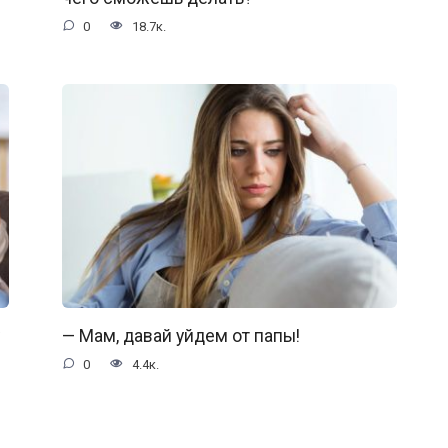
0
18.7к.
— Мам, давай уйдем от папы!
0
4.4к.