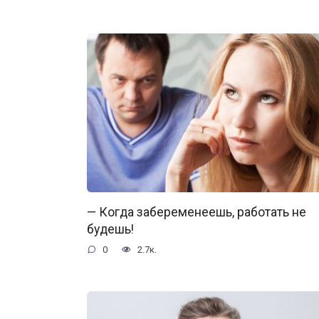
— Когда забеременеешь, работать не
будешь!
0
2.7к.