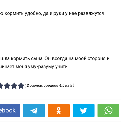
ю кормить удобно, да и руки у нее развяжутся.
шла кормить сына. Он всегда на моей стороне и
ачинает меня уму-разуму учить.
(
2
оценки, среднее
4.5
из
5
)
ebook