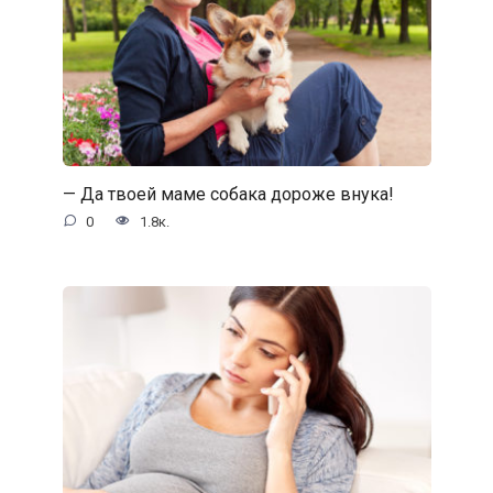
— Да твоей маме собака дороже внука!
0
1.8к.