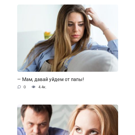
— Мам, давай уйдем от папы!
0
4.4к.