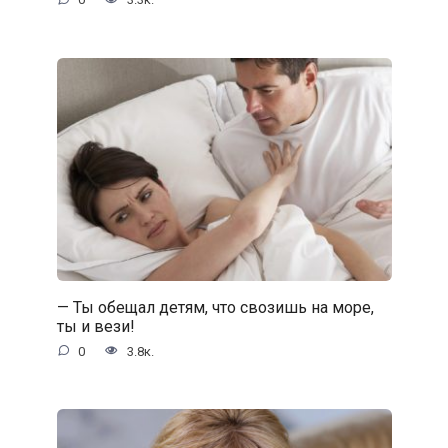
— Ты обещал детям, что свозишь на море,
ты и вези!
0
3.8к.