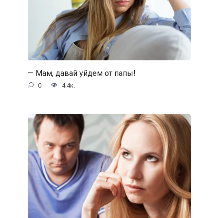
— Мам, давай уйдем от папы!
0
4.4к.