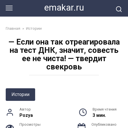
Перейти
emakar.ru
к
контенту
Главная
»
Истории
— Если она так отреагировала
на тест ДНК, значит, совесть
ее не чиста! — твердит
свекровь
Истории
Автор
Время чтения
Pozya
3 мин.
Просмотры
Опубликовано