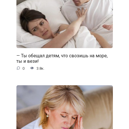
— Ты обещал детям, что свозишь на море,
ты и вези!
0
3.8к.