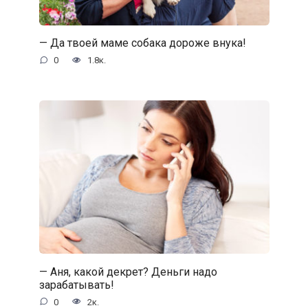
— Да твоей маме собака дороже внука!
0
1.8к.
— Аня, какой декрет? Деньги надо
зарабатывать!
0
2к.