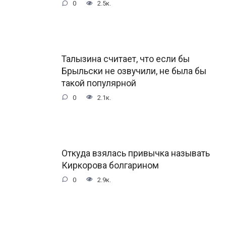
0
2.5к.
Талызина считает, что если бы
Брыльски не озвучили, не была бы
такой популярной
0
2.1к.
Откуда взялась привычка называть
Киркорова болгарином
0
2.9к.