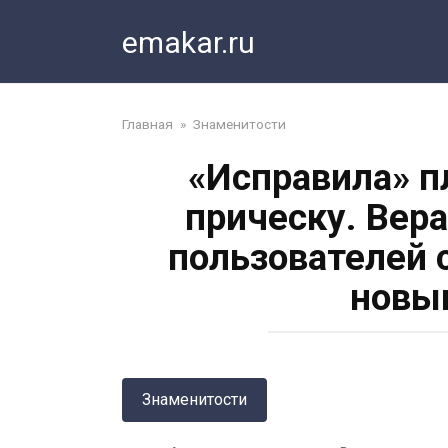
Перейти
emakar.ru
к
контенту
Главная
»
Знаменитости
«Исправила» п
прическу. Вер
пользователей 
новы
Знаменитости