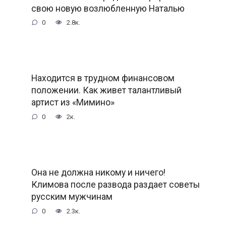
свою новую возлюбленную Наталью
0
2.8к.
Находится в трудном финансовом
положении. Как живет талантливый
артист из «Мимино»
0
2к.
Она не должна никому и ничего!
Климова после развода раздает советы
русским мужчинам
0
2.3к.