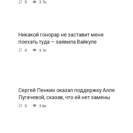
0
3.7к.
Никакой гонорар не заставит меня
поехать туда — заявила Вайкyле
0
3.1к.
Сергей Пенкин оказал поддержку Алле
Пугачевой, сказав, что ей нет замены
0
3.6к.