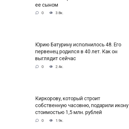
ее сыном
0
3.8к.
Юрию Батурину исполнилось 48. Его
первенец родился в 40 лет. Как он
выглядит сейчас
0
2.4к.
Киркорову, который строит
собственную часовню, подарили икону
стоимостью 1,5 млн. рублей
0
1.9к.