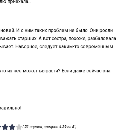
елю приехала…
овей. И с ним таких проблем не было. Они росли
ажать старших. А вот сестра, похоже, разбаловала
азывает. Наверное, следует каким-то современным
что из нее может вырасти? Если даже сейчас она
равильно!
(
21
оценка, среднее
4.29
из
5
)