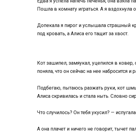
Едва я успела напечь печенья, она взяла па
Пошла в комнату играться. А я вздохнула о
Допекала я пирог и услышала страшный кри
под кровать, а Алиса его тащит за хвост.
Кот зашипел, замяукал, уцепился в ковер, 
поняла, что он сейчас на нее набросится и 
Подбегаю, пытаюсь разжать руки, кот шмыг
Алиса скривилась и стала ныть. Словно сир
Что случилось? Он тебя укусил? — испугалас
А она плачет и ничего не говорит, тычет па