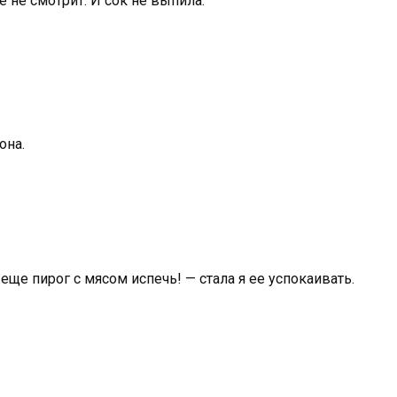
е не смотрит. И сок не выпила.
она.
еще пирог с мясом испечь! — стала я ее успокаивать.