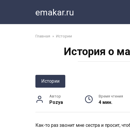
Перейти
emakar.ru
к
контенту
Главная
»
Истории
История о м
Истории
Автор
Время чтения
Pozya
4 мин.
Как-то раз звонит мне сестра и просит, чт