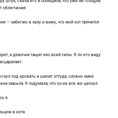
ру штук, съела его и сообщила, что уже не голодна.
т облегчения.
к — забегаю в залу и вижу, что мой кот прячется
орет, а девочка тащит изо всей силы. Я по его виду
расцарапает.
нул под кровать и шипит оттуда, словно змея.
ена завыла. Я подумала, что он ее все же цапнул.
ь я.
льцем в кота.