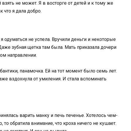
 взять не может. Я в восторге от детей и к тому же
к что я дала добро.
 я одуматься не успела. Вручили деньги и некоторые
 Даже зубная щетка там была. Мать приказала дочери
ном направлении.
бантики, панамочка. Ей на тот момент было семь лет.
аже вздохнула от умиления. И стала вспоминать
ринялась варить манку и печь печенье. Хотелось чем-
о, то обратила внимание, что кроха ничего не кушает.