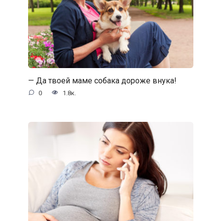
— Да твоей маме собака дороже внука!
0
1.8к.