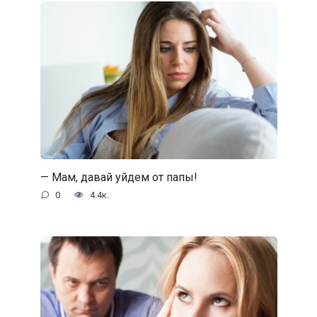
— Мам, давай уйдем от папы!
0
4.4к.