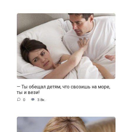
— Ты обещал детям, что свозишь на море,
ты и вези!
0
3.8к.