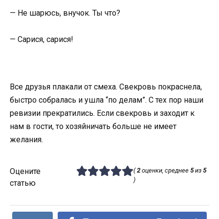
— Не шарюсь, внучок. Ты что?
— Сарися, сарися!
Все друзья плакали от смеха. Свекровь покраснела,
быстро собралась и ушла “по делам”. С тех пор наши
ревизии прекратились. Если свекровь и заходит к
нам в гости, то хозяйничать больше не имеет
желания.
Оцените
(
2
оценки, среднее
5
из
5
)
статью