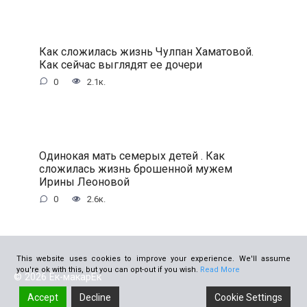
Как сложилась жизнь Чулпан Хаматовой.
Как сейчас выглядят ее дочери
0
2.1к.
Одинокая мать семерых детей . Как
сложилась жизнь брошенной мужем
Ирины Леоновой
0
2.6к.
This website uses cookies to improve your experience. We'll assume
you're ok with this, but you can opt-out if you wish.
Read More
© 2026 Ёк-макарЁк
Accept
Decline
Cookie Settings