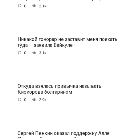
0
2.1к.
Никакой гонорар не заставит меня поехать
туда — заявила Вайкyле
0
3.1к.
Откуда взялась привычка называть
Киркорова болгарином
0
2.9к.
Сергей Пенкин оказал поддержку Алле