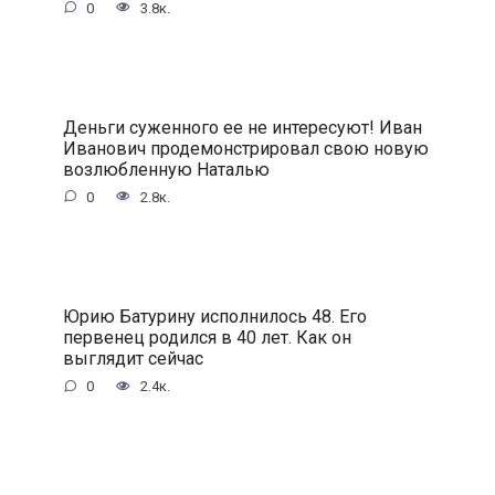
0
3.8к.
Деньги суженного ее не интересуют! Иван
Иванович продемонстрировал свою новую
возлюбленную Наталью
0
2.8к.
Юрию Батурину исполнилось 48. Его
первенец родился в 40 лет. Как он
выглядит сейчас
0
2.4к.