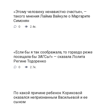
«Этому человеку ненавистно счастье», —
такого мнения Лайма Вайкуле о Маргарите
Симонян
0
2.4к.
«Если бы я так соображала, то гораздо реже
посещала бы ЗАГСы!» — сказала Лолита
Регине Тодоренко
0
2.7к.
По какой причине ребенок Кориковой
оказался непризнанным Васильевой и ее
сыном