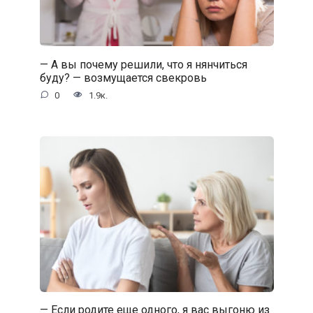
— А вы почему решили, что я нянчиться
буду? — возмущается свекровь
0
1.9к.
— Если родите еще одного, я вас выгоню из