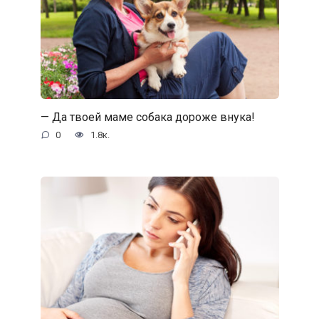
— Да твоей маме собака дороже внука!
0
1.8к.