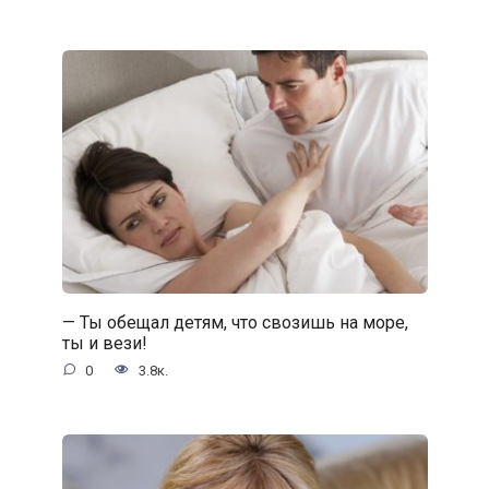
— Ты обещал детям, что свозишь на море,
ты и вези!
0
3.8к.