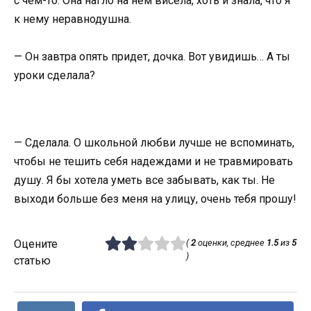
с чем-то. Она нагло на нем висела, хоть и знала, что я
к нему неравнодушна.
— Он завтра опять придет, дочка. Вот увидишь… А ты
уроки сделала?
— Сделала. О школьной любви лучше не вспоминать,
чтобы не тешить себя надеждами и не травмировать
душу. Я бы хотела уметь все забывать, как ты. Не
выходи больше без меня на улицу, очень тебя прошу!
Оцените
(
2
оценки, среднее
1.5
из
5
)
статью