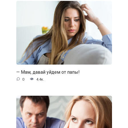
— Мам, давай уйдем от папы!
0
4.4к.