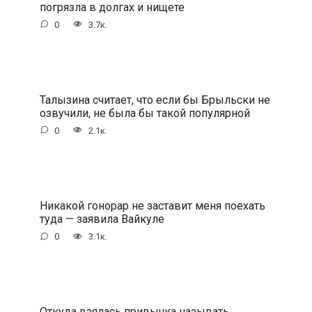
погрязла в долгах и нищете
0
3.7к.
Талызина считает, что если бы Брыльски не
озвучили, не была бы такой популярной
0
2.1к.
Никакой гонорар не заставит меня поехать
туда — заявила Вайкyле
0
3.1к.
Откуда взялась привычка называть