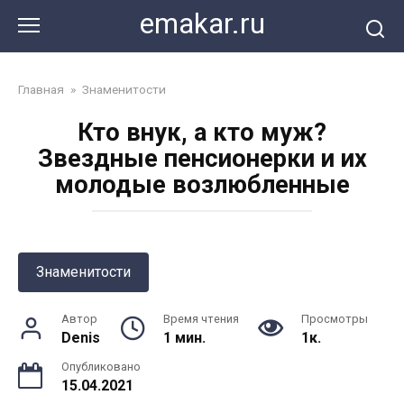
Перейти
emakar.ru
к
контенту
Главная
»
Знаменитости
Кто внук, а кто муж?
Звездные пенсионерки и их
молодые возлюбленные
Знаменитости
Автор
Время чтения
Просмотры
Denis
1 мин.
1к.
Опубликовано
15.04.2021