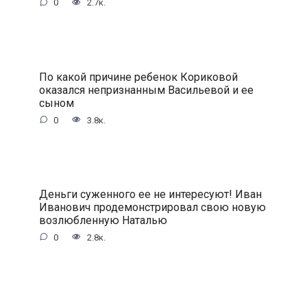
0
2.7к.
По какой причине ребенок Кориковой
оказался непризнанным Васильевой и ее
сыном
0
3.8к.
Деньги суженного ее не интересуют! Иван
Иванович продемонстрировал свою новую
возлюбленную Наталью
0
2.8к.