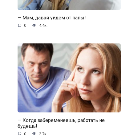
— Мам, давай уйдем от папы!
0
4.4к.
— Когда забеременеешь, работать не
будешь!
0
2.7к.