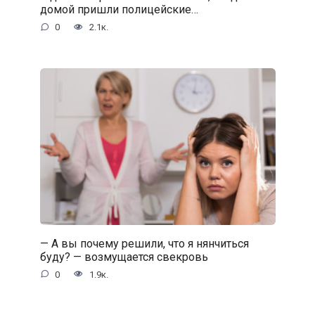
домой пришли полицейские…
0
2.1к.
— А вы почему решили, что я нянчиться
буду? — возмущается свекровь
0
1.9к.