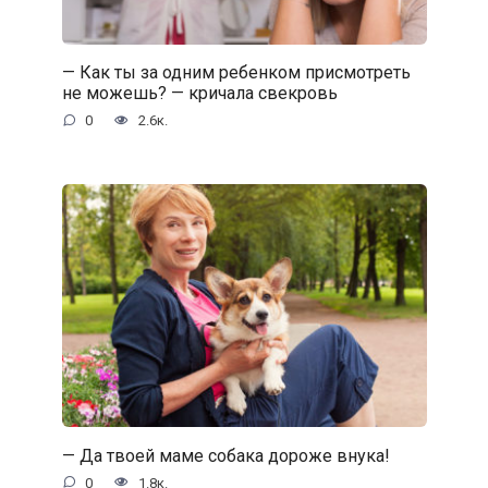
— Как ты за одним ребенком присмотреть
не можешь? — кричала свекровь
0
2.6к.
— Да твоей маме собака дороже внука!
0
1.8к.