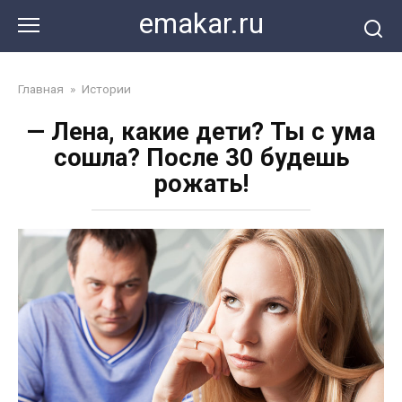
Перейти
emakar.ru
к
контенту
Главная
»
Истории
— Лена, какие дети? Ты с ума
сошла? После 30 будешь
рожать!