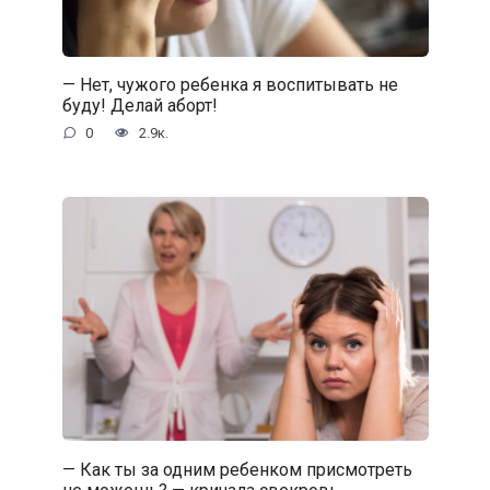
— Нет, чужого ребенка я воспитывать не
буду! Делай аборт!
0
2.9к.
— Как ты за одним ребенком присмотреть
не можешь? — кричала свекровь