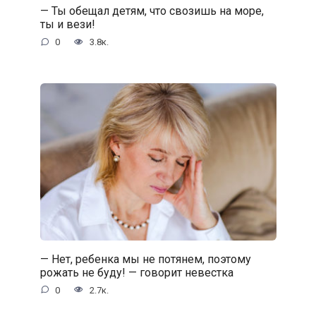
— Ты обещал детям, что свозишь на море,
ты и вези!
0
3.8к.
— Нет, ребенка мы не потянем, поэтому
рожать не буду! — говорит невестка
0
2.7к.