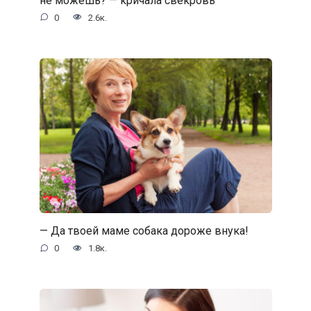
0
2.6к.
— Да твоей маме собака дороже внука!
0
1.8к.