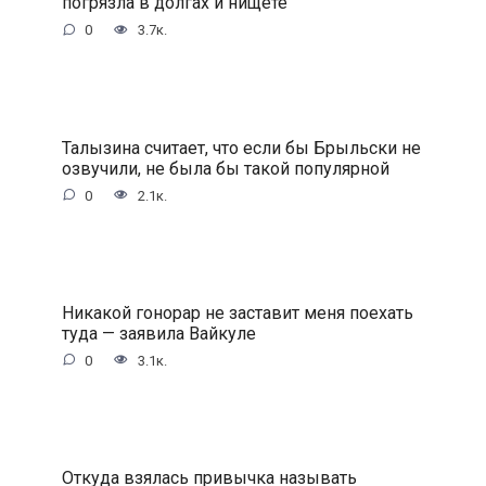
погрязла в долгах и нищете
0
3.7к.
Талызина считает, что если бы Брыльски не
озвучили, не была бы такой популярной
0
2.1к.
Никакой гонорар не заставит меня поехать
туда — заявила Вайкyле
0
3.1к.
Откуда взялась привычка называть