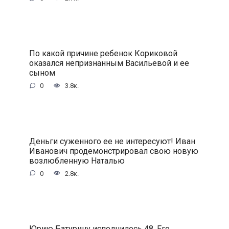
По какой причине ребенок Кориковой
оказался непризнанным Васильевой и ее
сыном
0
3.8к.
Деньги суженного ее не интересуют! Иван
Иванович продемонстрировал свою новую
возлюбленную Наталью
0
2.8к.
Юрию Батурину исполнилось 48. Его