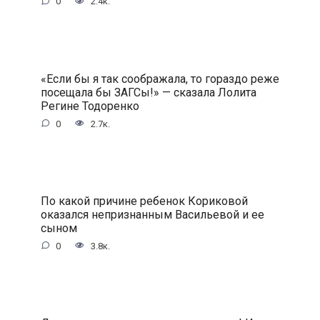
0
2.4к.
«Если бы я так соображала, то гораздо реже
посещала бы ЗАГСы!» — сказала Лолита
Регине Тодоренко
0
2.7к.
По какой причине ребенок Кориковой
оказался непризнанным Васильевой и ее
сыном
0
3.8к.