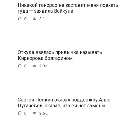
Никакой гонорар не заставит меня поехать
туда — заявила Вайкyле
0
3.1к.
Откуда взялась привычка называть
Киркорова болгарином
0
2.9к.
Сергей Пенкин оказал поддержку Алле
Пугачевой, сказав, что ей нет замены
0
3.6к.