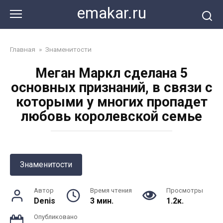
Перейти
emakar.ru
к
контенту
Главная
»
Знаменитости
Меган Маркл сделана 5
основных признаний, в связи с
которыми у многих пропадет
любовь королевской семье
Знаменитости
Автор
Время чтения
Просмотры
Denis
3 мин.
1.2к.
Опубликовано