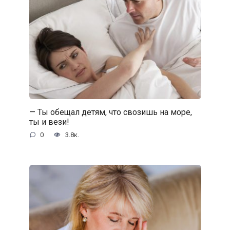
— Ты обещал детям, что свозишь на море,
ты и вези!
0
3.8к.