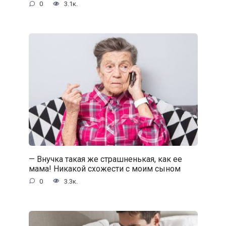
0
3.1к.
— Внучка такая же страшненькая, как ее
мама! Никакой схожести с моим сыном
0
3.3к.