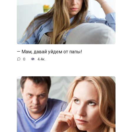
— Мам, давай уйдем от папы!
0
4.4к.