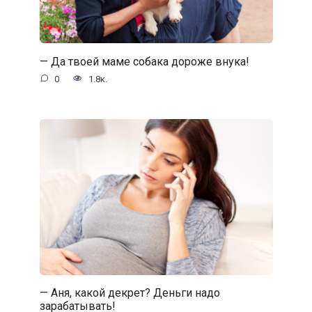
— Да твоей маме собака дороже внука!
0
1.8к.
— Аня, какой декрет? Деньги надо
зарабатывать!