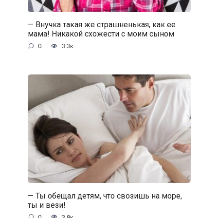
— Внучка такая же страшненькая, как ее
мама! Никакой схожести с моим сыном
0
3.3к.
— Ты обещал детям, что свозишь на море,
ты и вези!
0
3.8к.