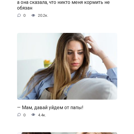
а она сказала, что никто меня кормить не
обязан
0
20.2к.
— Мам, давай уйдем от папы!
0
4.4к.