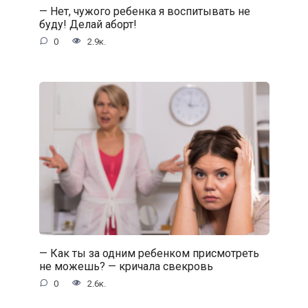
— Нет, чужого ребенка я воспитывать не
буду! Делай аборт!
0
2.9к.
— Как ты за одним ребенком присмотреть
не можешь? — кричала свекровь
0
2.6к.