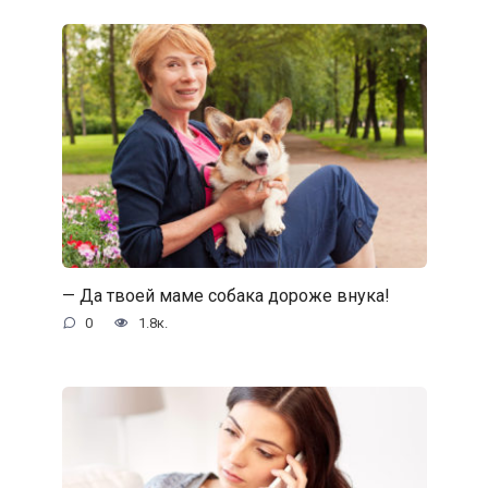
— Да твоей маме собака дороже внука!
0
1.8к.