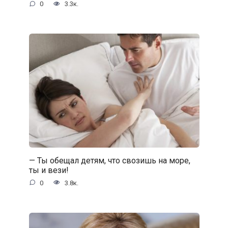
0
3.3к.
— Ты обещал детям, что свозишь на море,
ты и вези!
0
3.8к.