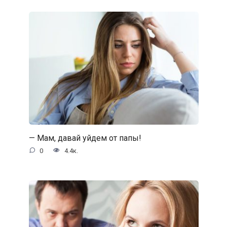
— Мам, давай уйдем от папы!
0
4.4к.