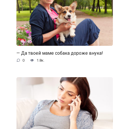
— Да твоей маме собака дороже внука!
0
1.8к.