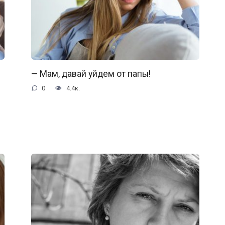
— Мам, давай уйдем от папы!
0
4.4к.