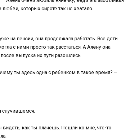
! — Алена очень любила нянечку, ведь эта заботливая
 любви, которых сироте так не хватало.
уже на пенсии, она продолжала работать. Все дети
огла с ними просто так расстаться. А Алену она
после выпуска их пути разошлись.
Почему ты здесь одна с ребенком в такое время? —
 и случившемся.
 видеть, как ты плачешь. Пошли ко мне, что-то
ла.