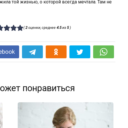
ила той жизнью, о которой всегда мечтала. Там не
.
(
2
оценки, среднее
4.5
из
5
)
ebook
ожет понравиться