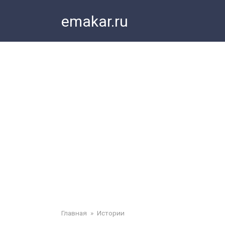
Перейти
emakar.ru
к
контенту
Главная
»
Истории