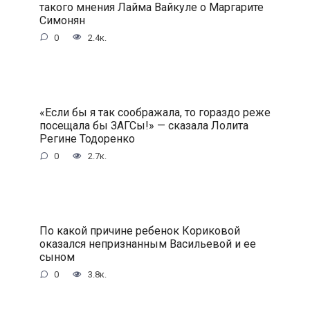
такого мнения Лайма Вайкуле о Маргарите
Симонян
0
2.4к.
«Если бы я так соображала, то гораздо реже
посещала бы ЗАГСы!» — сказала Лолита
Регине Тодоренко
0
2.7к.
По какой причине ребенок Кориковой
оказался непризнанным Васильевой и ее
сыном
0
3.8к.