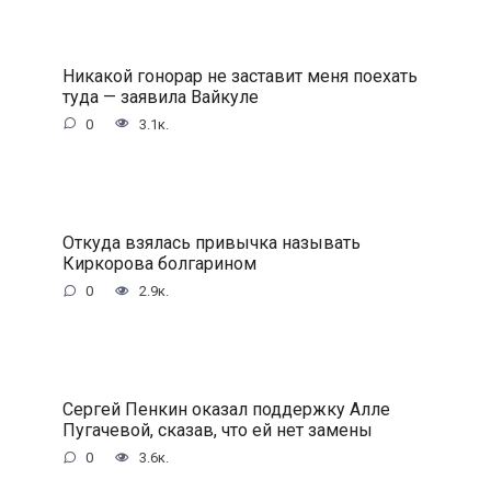
Никакой гонорар не заставит меня поехать
туда — заявила Вайкyле
0
3.1к.
Откуда взялась привычка называть
Киркорова болгарином
0
2.9к.
Сергей Пенкин оказал поддержку Алле
Пугачевой, сказав, что ей нет замены
0
3.6к.