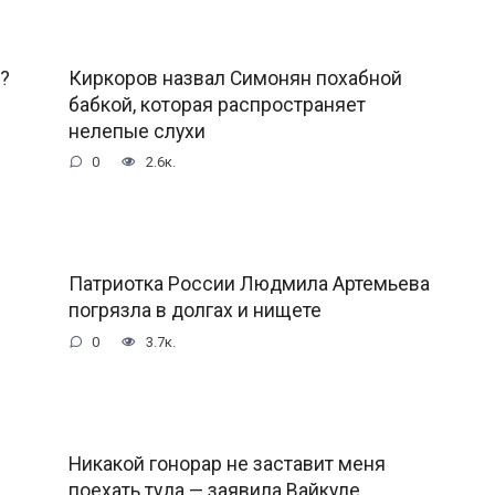
?
Киркоров назвал Симонян похабной
бабкой, которая распространяет
нелепые слухи
0
2.6к.
Патриотка России Людмила Артемьева
погрязла в долгах и нищете
0
3.7к.
Никакой гонорар не заставит меня
поехать туда — заявила Вайкyле