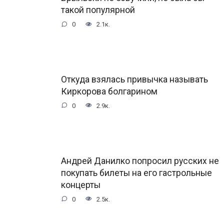
такой популярной
0
2.1к.
Откуда взялась привычка называть
Киркорова болгарином
0
2.9к.
Андрей Данилко попросил русских не
покупать билеты на его гастрольные
концерты
0
2.5к.