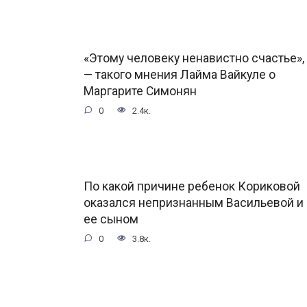
«Этому человеку ненавистно счастье»,
— такого мнения Лайма Вайкуле о
Маргарите Симонян
0
2.4к.
По какой причине ребенок Кориковой
оказался непризнанным Васильевой и
ее сыном
0
3.8к.