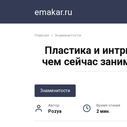
Перейти
emakar.ru
к
контенту
Главная
»
Знаменитости
Пластика и инт
чем сейчас зани
Знаменитости
Автор
Время чтения
Pozya
2 мин.