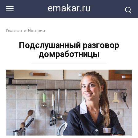
Перейти
emakar.ru
к
контенту
Главная
»
Истории
Подслушанный разговор
домработницы