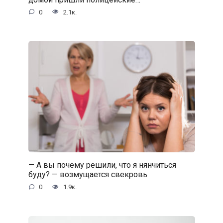
0
2.1к.
— А вы почему решили, что я нянчиться
буду? — возмущается свекровь
0
1.9к.