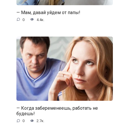
— Мам, давай уйдем от папы!
0
4.4к.
— Когда забеременеешь, работать не
будешь!
0
2.7к.