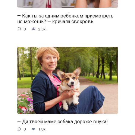
— Как ты за одним ребенком присмотреть
не можешь? — кричала свекровь
0
2.5к.
— Да твоей маме собака дороже внука!
0
1.8к.