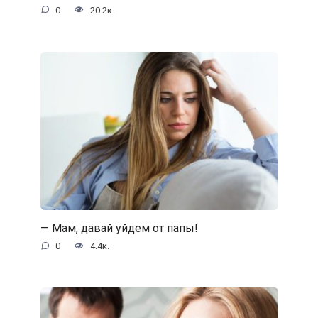
0
20.2к.
— Мам, давай уйдем от папы!
0
4.4к.