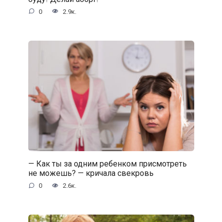
0
2.9к.
— Как ты за одним ребенком присмотреть
не можешь? — кричала свекровь
0
2.6к.