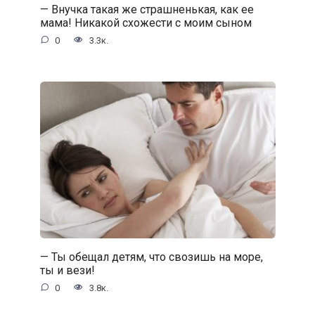
— Внучка такая же страшненькая, как ее
мама! Никакой схожести с моим сыном
0
3.3к.
— Ты обещал детям, что свозишь на море,
ты и вези!
0
3.8к.