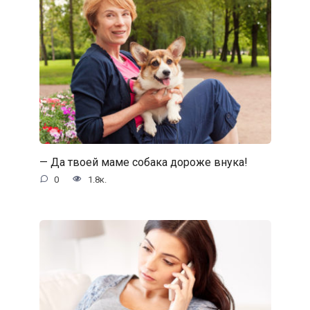
— Да твоей маме собака дороже внука!
0
1.8к.