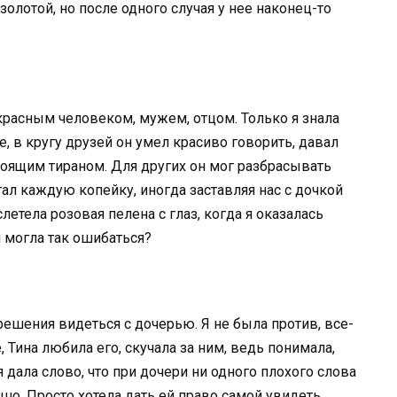
 золотой, но после одного случая у нее наконец-то
расным человеком, мужем, отцом. Только я знала
е, в кругу друзей он умел красиво говорить, давал
оящим тираном. Для других он мог разбрасывать
тал каждую копейку, иногда заставляя нас с дочкой
слетела розовая пелена с глаз, когда я оказалась
 я могла так ошибаться?
шения видеться с дочерью. Я не была против, все-
, Тина любила его, скучала за ним, ведь понимала,
я дала слово, что при дочери ни одного плохого слова
ошо. Просто хотела дать ей право самой увидеть,