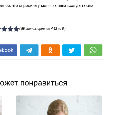
ное, что спросила у меня: «а папа всегда таким
(
58
оценок, среднее
4.52
из
5
)
ebook
ожет понравиться