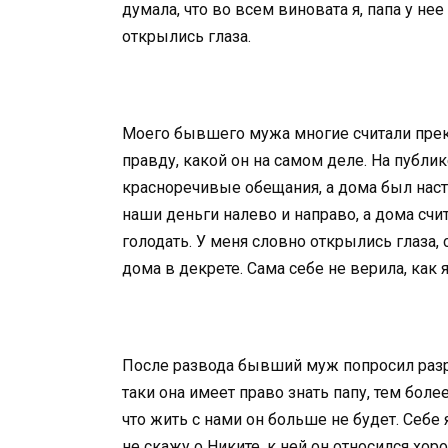
думала, что во всем виновата я, папа у нее
открылись глаза.
Моего бывшего мужа многие считали прек
правду, какой он на самом деле. На публик
красноречивые обещания, а дома был наст
наши деньги налево и направо, а дома счи
голодать. У меня словно открылись глаза, 
дома в декрете. Сама себе не верила, как
После развода бывший муж попросил разре
таки она имеет право знать папу, тем более
что жить с нами он больше не будет. Себе 
не скажу о Никите, к ней он относился хор