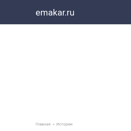
Перейти
emakar.ru
к
контенту
Главная
»
Истории