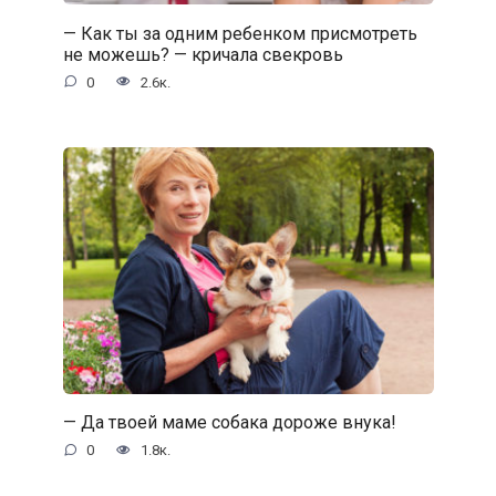
— Как ты за одним ребенком присмотреть
не можешь? — кричала свекровь
0
2.6к.
— Да твоей маме собака дороже внука!
0
1.8к.