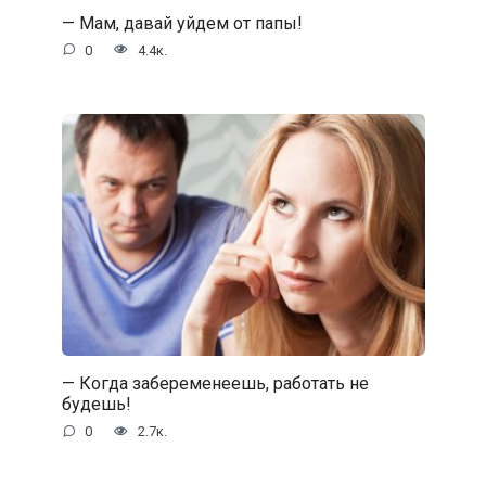
— Мам, давай уйдем от папы!
0
4.4к.
— Когда забеременеешь, работать не
будешь!
0
2.7к.