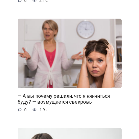
0
2.1к.
— А вы почему решили, что я нянчиться
буду? — возмущается свекровь
0
1.9к.