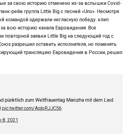
е за свою историю отменено из-за вспышки Covid-
анк-рейв группа Little Big с песней «Uno». Несмотря
оей командой одержали негласную победу: клип
за всю историю канала Евровидения. Все
и повторной заявки Little Big на следующий год с
оюз разрешил оставить исполнителя, но поменять
онсирующий трансляцию Евровидения в России, решил
.
s Land pünktlich zum Weltfrauentag Manizha mit dem Lied
0
pic.twitter.com/AqloRJJC56
 8, 2021