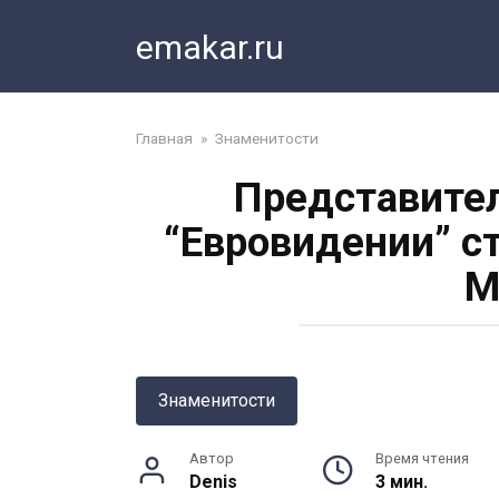
Перейти
emakar.ru
к
контенту
Главная
»
Знаменитости
Представител
“Евровидении” с
M
Знаменитости
Автор
Время чтения
Denis
3 мин.