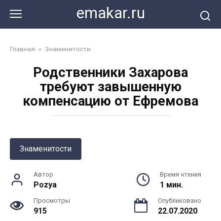
Перейти
emakar.ru
к
контенту
Главная
»
Знаменитости
Родственники Захарова
требуют завышенную
компенсацию от Ефремова
Знаменитости
Автор
Время чтения
Pozya
1 мин.
Просмотры
Опубликовано
915
22.07.2020