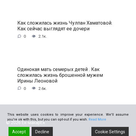
Как сложилась жизнь Чулпан Хаматовой.
Как сейчас выглядят ее дочери
0
2.1к.
Одинокая мать семерых детей . Как
сложилась жизнь брошенной мужем
Ирины Леоновой
0
2.6к.
This website uses cookies to improve your experience. We'll assume
you're ok with this, but you can opt-out if you wish.
Read More
© 2026 Ёк-макарЁк
Accept
Decline
Cookie Settings