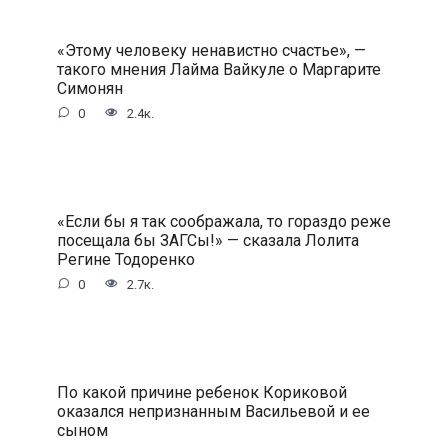
«Этому человеку ненавистно счастье», —
такого мнения Лайма Вайкуле о Маргарите
Симонян
0
2.4к.
«Если бы я так соображала, то гораздо реже
посещала бы ЗАГСы!» — сказала Лолита
Регине Тодоренко
0
2.7к.
По какой причине ребенок Кориковой
оказался непризнанным Васильевой и ее
сыном