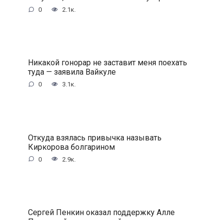
0
2.1к.
Никакой гонорар не заставит меня поехать
туда — заявила Вайкyле
0
3.1к.
Откуда взялась привычка называть
Киркорова болгарином
0
2.9к.
Сергей Пенкин оказал поддержку Алле