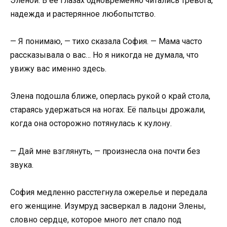
Эленой. В её глазах одновременно читались тревога,
надежда и растерянное любопытство.
— Я понимаю, — тихо сказала София. — Мама часто
рассказывала о вас… Но я никогда не думала, что
увижу вас именно здесь.
Элена подошла ближе, оперлась рукой о край стола,
стараясь удержаться на ногах. Её пальцы дрожали,
когда она осторожно потянулась к кулону.
— Дай мне взглянуть, — произнесла она почти без
звука.
София медленно расстегнула ожерелье и передала
его женщине. Изумруд засверкал в ладони Элены,
словно сердце, которое много лет спало под