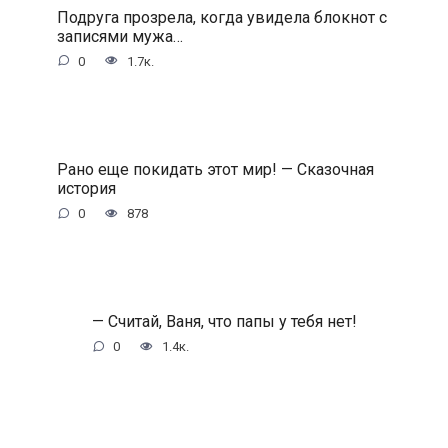
Подруга прозрела, когда увидела блокнот с
записями мужа…
0
1.7к.
Рано еще покидать этот мир! — Сказочная
история
0
878
— Считай, Ваня, что папы у тебя нет!
0
1.4к.