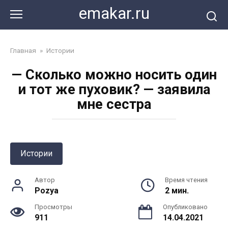
Перейти
emakar.ru
к
контенту
Главная
»
Истории
— Сколько можно носить один
и тот же пуховик? — заявила
мне сестра
Истории
Автор
Время чтения
Pozya
2 мин.
Просмотры
Опубликовано
911
14.04.2021