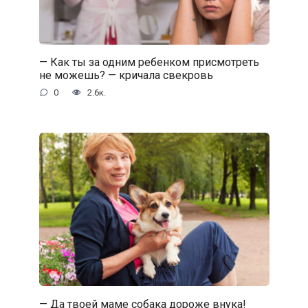
— Как ты за одним ребенком присмотреть
не можешь? — кричала свекровь
0
2.6к.
— Да твоей маме собака дороже внука!