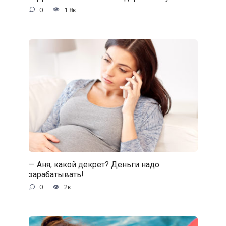
0
1.8к.
— Аня, какой декрет? Деньги надо
зарабатывать!
0
2к.