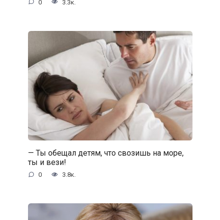
0
3.3к.
— Ты обещал детям, что свозишь на море,
ты и вези!
0
3.8к.