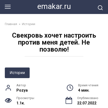
Перейти
emakar.ru
к
контенту
Главная
»
Истории
Свекровь хочет настроить
против меня детей. Не
позволю!
Истории
Автор
Время чтения
Pozya
4 мин.
Просмотры
Опубликовано
1.1к.
22.07.2022