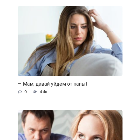
— Мам, давай уйдем от папы!
0
4.4к.