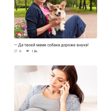
— Да твоей маме собака дороже внука!
0
1.8к.