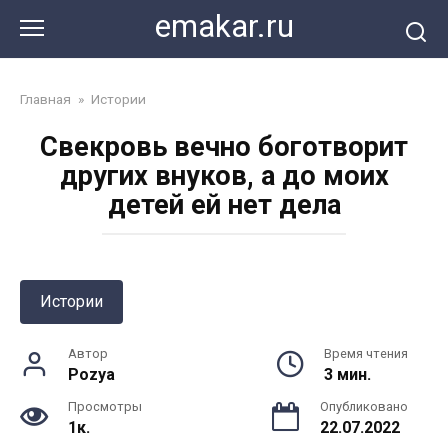
Перейти
emakar.ru
к
контенту
Главная
»
Истории
Свекровь вечно боготворит
других внуков, а до моих
детей ей нет дела
Истории
Автор
Время чтения
Pozya
3 мин.
Просмотры
Опубликовано
1к.
22.07.2022