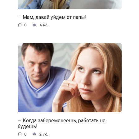
— Мам, давай уйдем от папы!
0
4.4к.
— Когда забеременеешь, работать не
будешь!
0
2.7к.