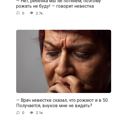
— Нет, ребенка мы не потянем, поэтому
рожать не буду! — говорит невестка
0
2.7к.
— Врач невестке сказал, что рожают и в 50.
Получается, внуков мне не видать?
0
2.1к.