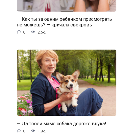
— Как ты за одним ребенком присмотреть
не можешь? — кричала свекровь
0
2.5к.
— Да твоей маме собака дороже внука!
0
1.8к.