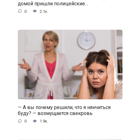
домой пришли полицейские…
0
2.1к.
— А вы почему решили, что я нянчиться
буду? — возмущается свекровь
0
1.9к.