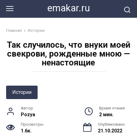
Перейти
emakar.ru
к
контенту
Главная
»
Истории
Так случилось, что внуки моей
свекрови, рожденные мною —
ненастоящие
Истории
Автор
Время чтения
Pozya
2 мин.
Просмотры
Опубликовано
1.6к.
21.10.2022