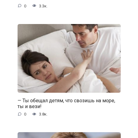
0
3.3к.
— Ты обещал детям, что свозишь на море,
ты и вези!
0
3.8к.