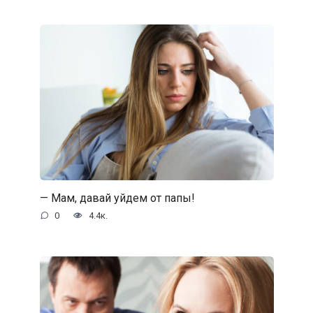
— Мам, давай уйдем от папы!
0
4.4к.