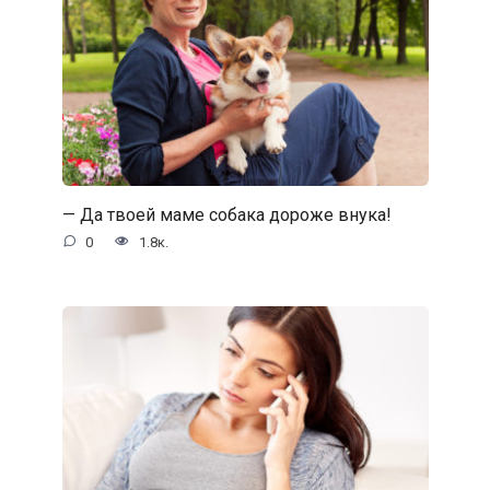
— Да твоей маме собака дороже внука!
0
1.8к.