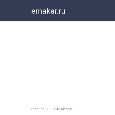
Перейти
emakar.ru
к
контенту
Главная
»
Знаменитости