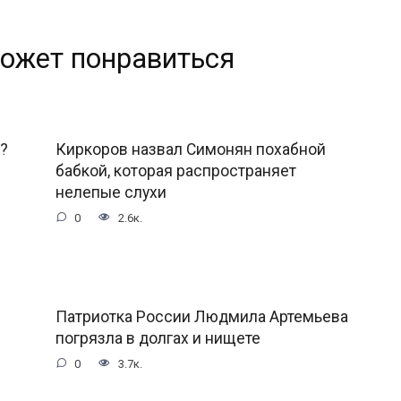
ожет понравиться
?
Киркоров назвал Симонян похабной
бабкой, которая распространяет
нелепые слухи
0
2.6к.
Патриотка России Людмила Артемьева
погрязла в долгах и нищете
0
3.7к.