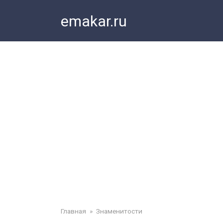
Перейти
emakar.ru
к
контенту
Главная
»
Знаменитости