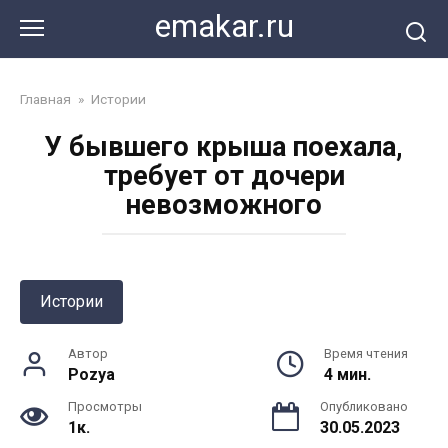
Перейти
emakar.ru
к
контенту
Главная
»
Истории
У бывшего крыша поехала,
требует от дочери
невозможного
Истории
Автор
Время чтения
Pozya
4 мин.
Просмотры
Опубликовано
1к.
30.05.2023