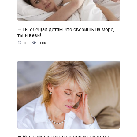
— Ты обещал детям, что свозишь на море,
ты и вези!
0
3.8к.
— Нет, ребенка мы не потянем, поэтому