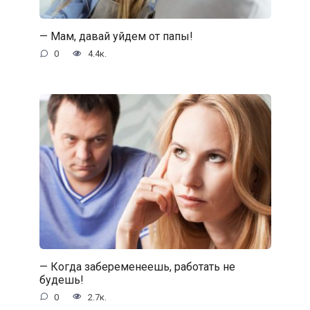
— Мам, давай уйдем от папы!
0
4.4к.
— Когда забеременеешь, работать не
будешь!
0
2.7к.