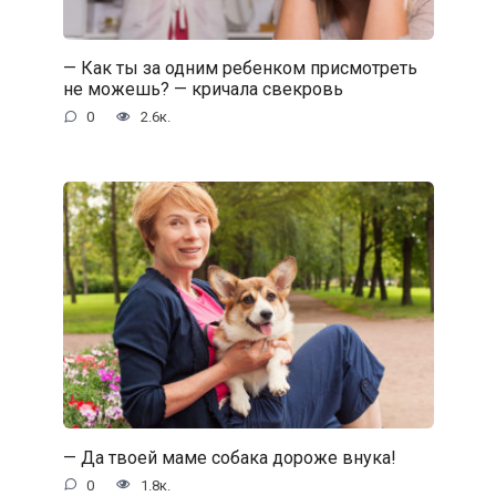
— Как ты за одним ребенком присмотреть
не можешь? — кричала свекровь
0
2.6к.
— Да твоей маме собака дороже внука!
0
1.8к.