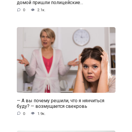
домой пришли полицейские…
0
2.1к.
— А вы почему решили, что я нянчиться
буду? — возмущается свекровь
0
1.9к.