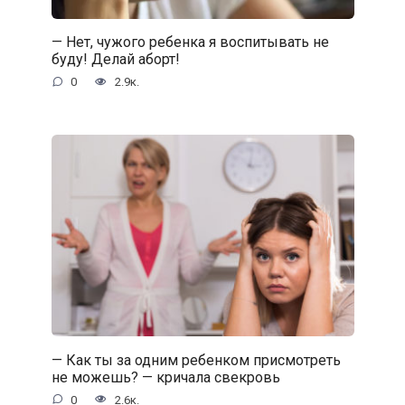
— Нет, чужого ребенка я воспитывать не
буду! Делай аборт!
0
2.9к.
— Как ты за одним ребенком присмотреть
не можешь? — кричала свекровь
0
2.6к.