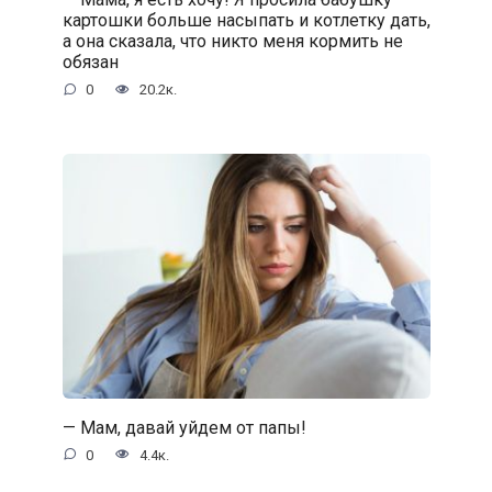
картошки больше насыпать и котлетку дать,
а она сказала, что никто меня кормить не
обязан
0
20.2к.
— Мам, давай уйдем от папы!
0
4.4к.