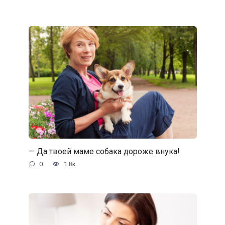
— Да твоей маме собака дороже внука!
0
1.8к.