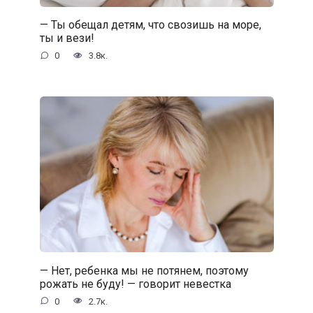
— Ты обещал детям, что свозишь на море,
ты и вези!
0
3.8к.
— Нет, ребенка мы не потянем, поэтому
рожать не буду! — говорит невестка
0
2.7к.