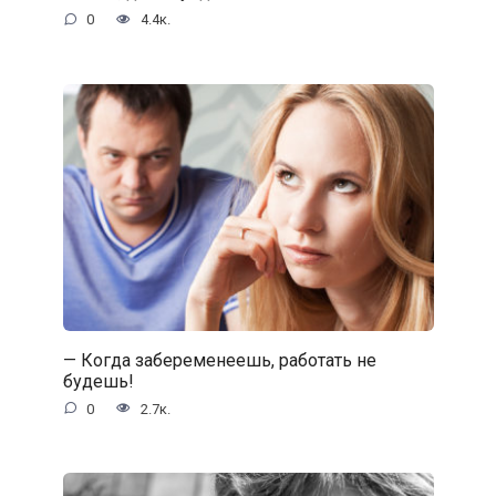
0
4.4к.
— Когда забеременеешь, работать не
будешь!
0
2.7к.