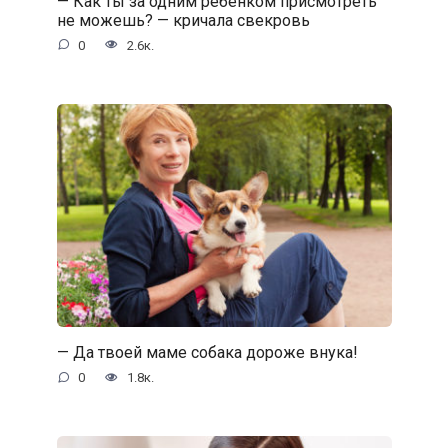
— Как ты за одним ребенком присмотреть
не можешь? — кричала свекровь
0
2.6к.
— Да твоей маме собака дороже внука!
0
1.8к.